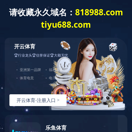
开云手机端入口
网站开云手机端入口
关于