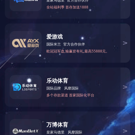
液压热熔对接焊机
原标题：春节后首周楼市大
据亚豪机构数据统计显示，节
手动热熔对接焊机
相比，成交量、成交面积分别
开云手机端入口-开云online（中国）
从上周北京楼盘成交排名前
PPR 热熔器
位和次位的北京金科天籁城和
辅助工具
盘来说，价格仍是影响成
从整体上看，2月受春节
车间一角
统计数据显示：2015年2
的31.87万套下调比例
开云手机端入口-开云
现成交3496套，成交面积3
online（中国）
亚豪机构市场总监郭毅表
开云手机端入口-开云online（中国）
价格水平仍将维持平稳局