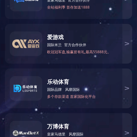
液压热熔对接焊机
楼市再出新利好。2月1
惠政策的通知》，主要内
手动热熔对接焊机
一、关于契税政策
开云手机端入口-开云online（中国）
（一）对个人购买家庭唯
PPR 热熔器
率征收契税；面积为90平
辅助工具
（二）对个人购买家庭第二
税率征收契税。
车间一角
家庭第二套改善性住房是
二、关于营业税政策
开云手机端入口-开云
个人将购买不足2年的住
online（中国）
三、关于实施范围
开云手机端入口-开云online（中国）
北京市、上海市、广州市