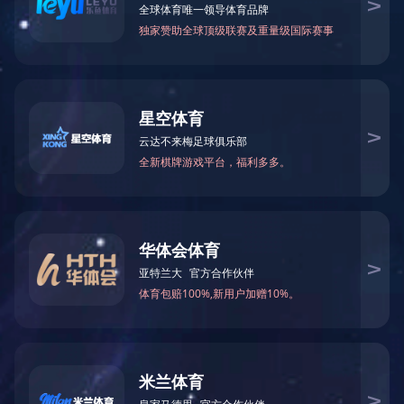
产品展示
新闻动态
全自动对接机（燃气专用...
电熔管件全自动焊机