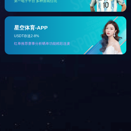
服务热线
0531-85707
24小时提供咨询服务