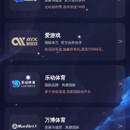
液压热熔对接焊机
手动热熔对接焊机
开云手机端入口-开云online（中国）
PPR 热熔器
辅助工具
车间一角
开云手机端入口-开云
online（中国）
开云手机端入口-开云online（中国）