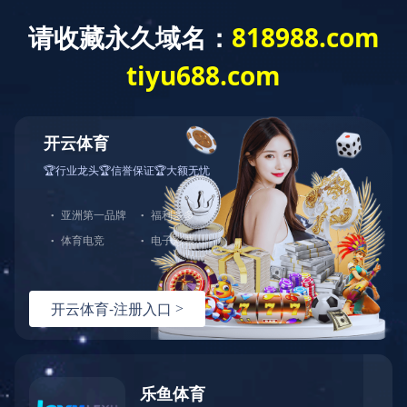
开云手机端入口
网站开云手机端入口
关于